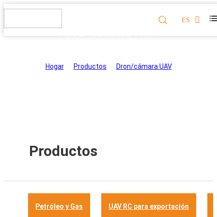
ES
Dron/cámara UAV
Hogar
>
Productos
>
Dron/cámara UAV
Productos
Petróleo y Gas
UAV RC para exportación