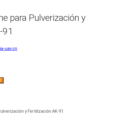
ne para Pulverización y
K-91
a-uav.cn
O
ulverización y Fertilización AK-91