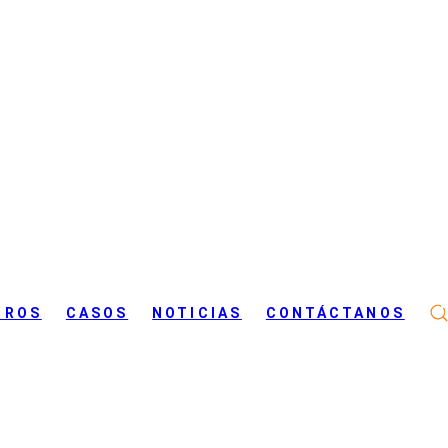
tilización AK-91
Fertilización AK-91
TROS
CASOS
NOTICIAS
CONTÁCTANOS