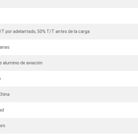
T por adelantado, 50% T/T antes de la carga
anas
e aluminio de aviación
o
China
ad
mm