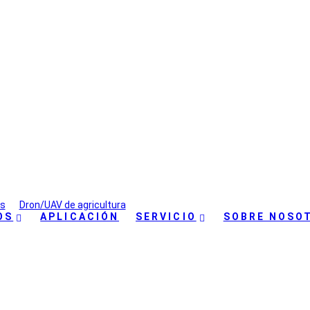
ne para Pulverización y Fer
s
>
Dron/UAV de agricultura
>
Agricultura Drone para Pulverización y 
OS
APLICACIÓN
SERVICIO
SOBRE NOSO